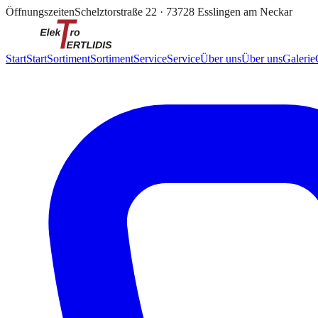
Öffnungszeiten
Schelztorstraße 22
·
73728 Esslingen am Neckar
Start
Start
Sortiment
Sortiment
Service
Service
Über uns
Über uns
Galerie