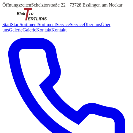
Öffnungszeiten
Schelztorstraße 22
·
73728 Esslingen am Neckar
Start
Start
Sortiment
Sortiment
Service
Service
Über uns
Über
uns
Galerie
Galerie
Kontakt
Kontakt