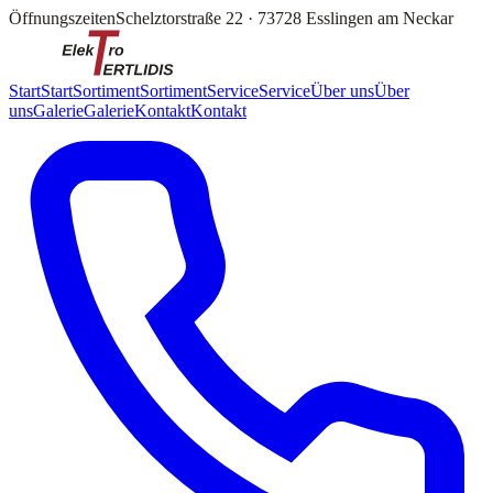
Öffnungszeiten
Schelztorstraße 22
·
73728 Esslingen am Neckar
Start
Start
Sortiment
Sortiment
Service
Service
Über uns
Über
uns
Galerie
Galerie
Kontakt
Kontakt